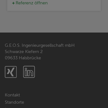
Referenz öffnen
G.E.O.S. Ingenieurgesellschaft mbH
Schwarze Kiefern 2
09633 Halsbrücke
Xing
LinkedIn
Navigation
Kontakt
überspringen
Standorte