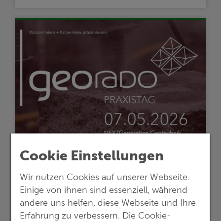
Foto: Georado
Cookie Einstellungen
01.07.2026
Wir nutzen Cookies auf unserer Webseite.
G.E.O.S. beim Georado-Praxistag 2026
Einige von ihnen sind essenziell, während
andere uns helfen, diese Webseite und Ihre
Fachvorträge, Erfahrungsaustausch und
Erfahrung zu verbessern. Die Cookie-
Workshops