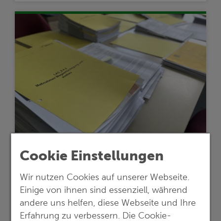
23.06.2026
Cookie Einstellungen
Fortschritt bei Netzanbindungen
Wir nutzen Cookies auf unserer Webseite.
LanWin2 und LanWin3
Einige von ihnen sind essenziell, während
G.E.O.S. schließt Arbeiten an Unterlagen
andere uns helfen, diese Webseite und Ihre
für die Landtrassen der Offshore-
Erfahrung zu verbessern. Die Cookie-