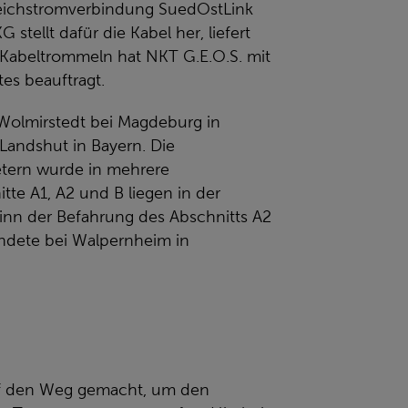
ichstromverbindung SuedOstLink
tellt dafür die Kabel her, liefert
r Kabeltrommeln hat NKT G.E.O.S. mit
es beauftragt.
Wolmirstedt bei Magdeburg in
Landshut in Bayern. Die
etern wurde in mehrere
tte A1, A2 und B liegen in der
nn der Befahrung des Abschnitts A2
ndete bei Walpernheim in
auf den Weg gemacht, um den