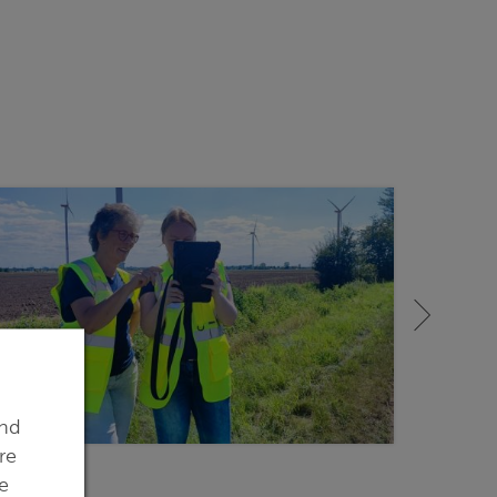
ind
re
e