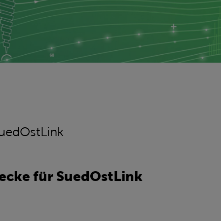
SuedOstLink
recke für SuedOstLink