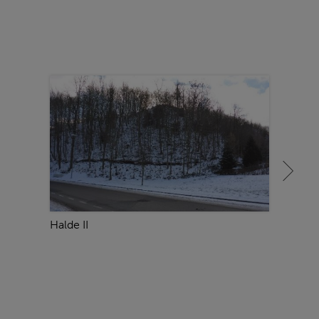
Halde II
Steile