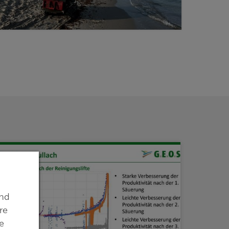
ind
re
e