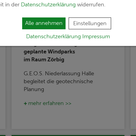
it in der
Datenschutzerklärung
widerrufen.
Alle annehmen
Einstellungen
30.07.2026
Datenschutzerklärung
Impressum
Baugrunderkundungen für drei
geplante Windparks
im Raum Zörbig
G.E.O.S. Niederlassung Halle
begleitet die geotechnische
Planung
mehr erfahren >>