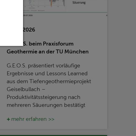
28.07.2026
G.E.O.S. beim Praxisforum
Geothermie an der TU München
G.E.O.S. präsentiert vorläufige
Ergebnisse und Lessons Learned
aus dem Tiefengeothermieprojekt
Geiselbullach –
Produktivitätssteigerung nach
mehreren Säuerungen bestätigt
mehr erfahren >>