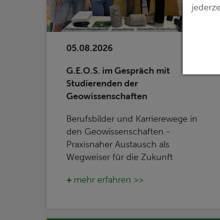
jederze
05.08.2026
G.E.O.S. im Gespräch mit
Studierenden der
Geowissenschaften
Berufsbilder und Karrierewege in
den Geowissenschaften -
Praxisnaher Austausch als
Wegweiser für die Zukunft
mehr erfahren >>