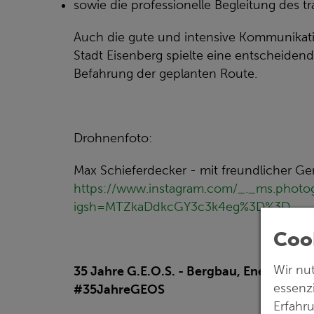
sowie die professionelle Begleitung des 
Auch die gute und intensive Kommunikati
Stadt Eisenberg spielte eine entscheidende
Befahrung der geplanten Route.
Drohnenfoto:
Max Schieferdecker - mit freundlicher 
https://www.instagram.com/_._ms.photo
igsh=MTZkaDdkcGY3c3k4eg%3D%3D
Coo
Wir nu
35 Jahre G.E.O.S. - Bergbau, Energie, Um
essenz
#35JahreGEOS
Erfahr