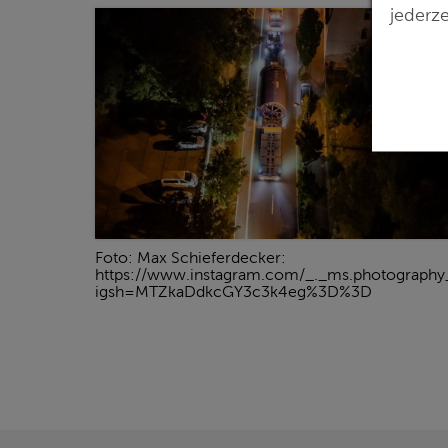
jederze
Foto: Max Schieferdecker:
https://www.instagram.com/_._ms.photography
igsh=MTZkaDdkcGY3c3k4eg%3D%3D