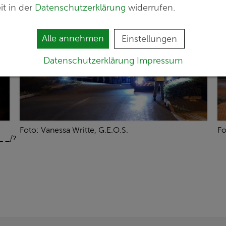
it in der
Datenschutzerklärung
widerrufen.
Alle annehmen
Einstellungen
Datenschutzerklärung
Impressum
Foto: Vanessa Writte, G.E.O.S.
Fo
_._/?