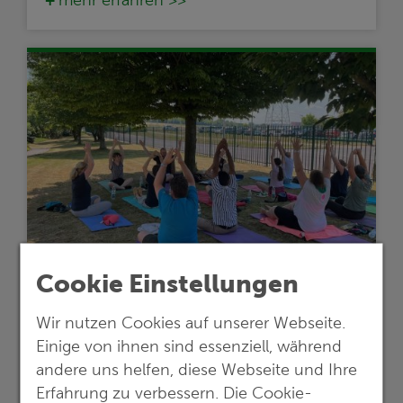
Cookie Einstellungen
02.07.2026
Wir nutzen Cookies auf unserer Webseite.
Gesundheitstag 2026: Fit & Aktiv bei
Einige von ihnen sind essenziell, während
G.E.O.S.
andere uns helfen, diese Webseite und Ihre
G.E.O.S. kombiniert
Erfahrung zu verbessern. Die Cookie-