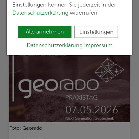
Gesundheitsscreenings,
Einstellungen können Sie jederzeit in der
Bewegungsangebote und Teamzeit zu
Datenschutzerklärung
widerrufen.
einem ganztägigen Programm
mehr erfahren >>
Alle annehmen
Einstellungen
Datenschutzerklärung
Impressum
Foto: Georado