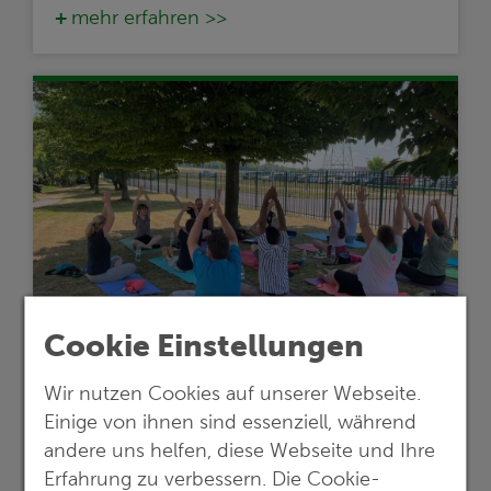
mehr erfahren >>
Cookie Einstellungen
02.07.2026
Wir nutzen Cookies auf unserer Webseite.
Gesundheitstag 2026: Fit & Aktiv bei
Einige von ihnen sind essenziell, während
G.E.O.S.
andere uns helfen, diese Webseite und Ihre
Erfahrung zu verbessern. Die Cookie-
G.E.O.S. kombiniert