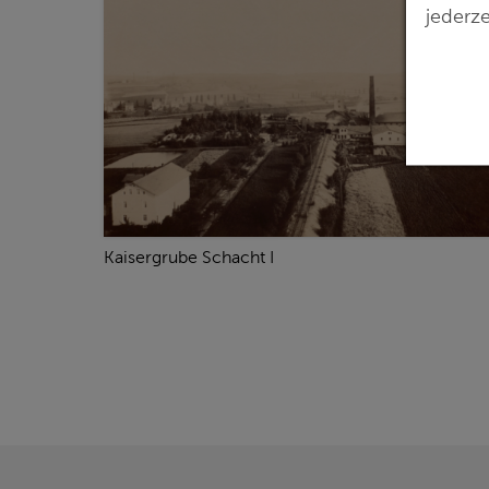
jederze
Kaisergrube Schacht I