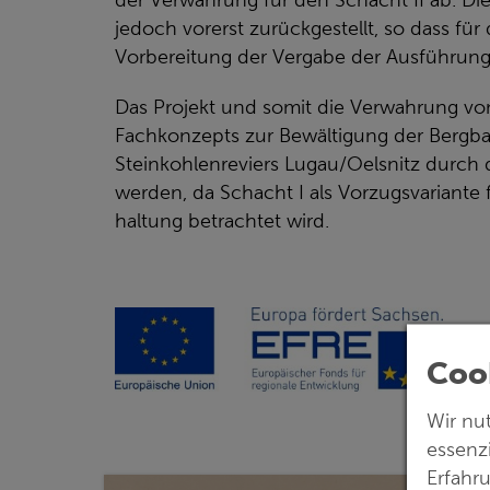
der Verwahrung für den Schacht II ab. D
jedoch vorerst zurückgestellt, so dass für
Vorbereitung der Vergabe der Ausführun
Das Projekt und somit die Verwahrung vo
Fachkonzepts zur Bewältigung der Bergb
Steinkohlenreviers Lugau/Oelsnitz durch d
werden, da Schacht I als Vorzugsvariante 
haltung betrachtet wird.
Coo
Wir nu
essenz
Erfahr