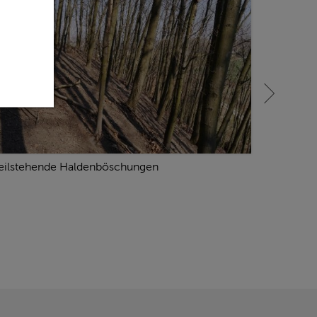
eilstehende Haldenböschungen
Sicherung