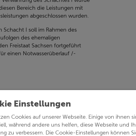
ie Verwahrung des Schachtes I wurde
 diesen Bereich die Leistungen mit
gsleistungen abgeschlossen wurden.
n Schacht I soll im Rahmen des
aufolgen des ehemaligen
en Freistaat Sachsen fortgeführt
für einen Notwasserüberlauf /-
kie Einstellungen
tzen Cookies auf unserer Webseite. Einige von ihnen s
iell, während andere uns helfen, diese Webseite und Ih
ung zu verbessern. Die Cookie-Einstellungen können Si