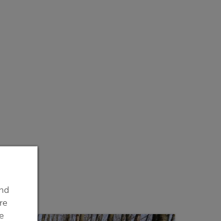
ind
re
e