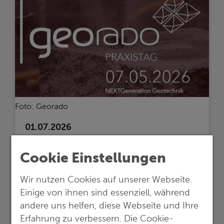
Foto: Georado
01.07.2026
G.E.O.S. beim Georado-Praxistag 2026
Cookie Einstellungen
Fachvorträge, Erfahrungsaustausch und
Workshops
Wir nutzen Cookies auf unserer Webseite.
Einige von ihnen sind essenziell, während
mehr erfahren >>
andere uns helfen, diese Webseite und Ihre
Erfahrung zu verbessern. Die Cookie-