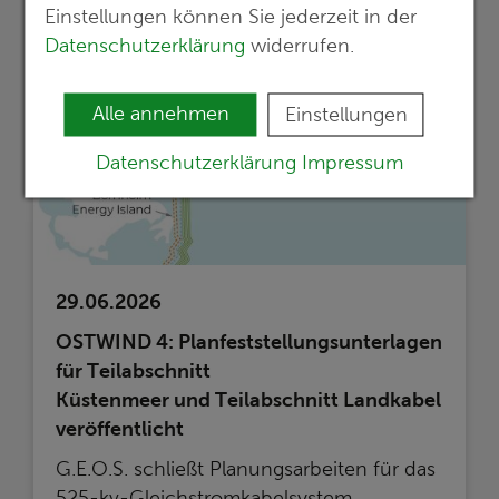
Einstellungen können Sie jederzeit in der
Datenschutzerklärung
widerrufen.
Alle annehmen
Einstellungen
Datenschutzerklärung
Impressum
29.06.2026
OSTWIND 4: Planfeststellungsunterlagen
für Teilabschnitt
Küstenmeer und Teilabschnitt Landkabel
veröffentlicht
G.E.O.S. schließt Planungsarbeiten für das
525-kv-Gleichstromkabelsystem