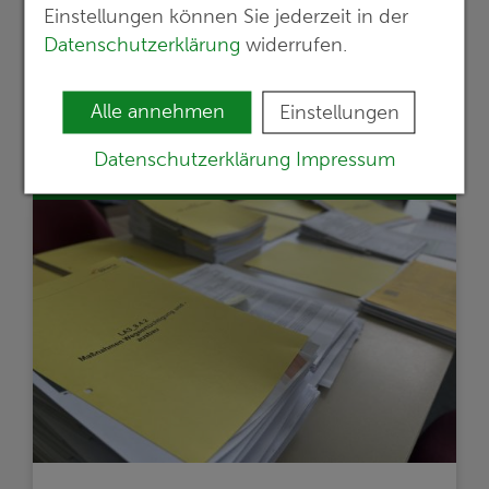
veröffentlicht
Einstellungen können Sie jederzeit in der
G.E.O.S. schließt Planungsarbeiten für das
Datenschutzerklärung
widerrufen.
525-kv-Gleichstromkabelsystem
OSTWIND 4 im Auftrag von 50Hertz ab
Alle annehmen
Einstellungen
mehr erfahren >>
Datenschutzerklärung
Impressum