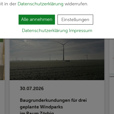
it in der
Datenschutzerklärung
widerrufen.
Alle annehmen
Einstellungen
Datenschutzerklärung
Impressum
30.07.2026
Baugrunderkundungen für drei
geplante Windparks
im Raum Zörbig