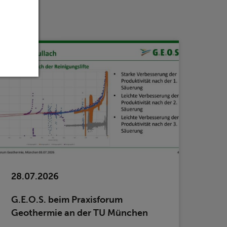
28.07.2026
G.E.O.S. beim Praxisforum
Geothermie an der TU München