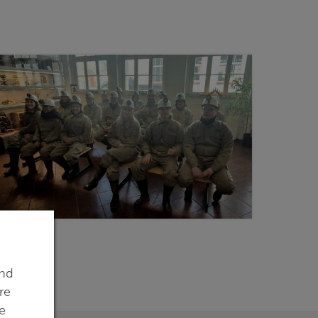
ind
re
e