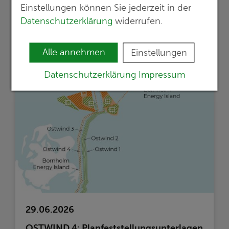
Einstellungen können Sie jederzeit in der
Fachvorträge, Erfahrungsaustausch und
Datenschutzerklärung
widerrufen.
Workshops
mehr erfahren >>
Alle annehmen
Einstellungen
Datenschutzerklärung
Impressum
29.06.2026
OSTWIND 4: Planfeststellungsunterlagen