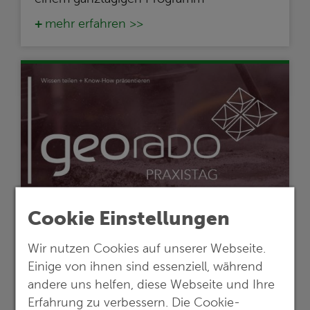
mehr erfahren >>
Cookie Einstellungen
Foto: Georado
Wir nutzen Cookies auf unserer Webseite.
Einige von ihnen sind essenziell, während
01.07.2026
andere uns helfen, diese Webseite und Ihre
G.E.O.S. beim Georado-Praxistag 2026
Erfahrung zu verbessern. Die Cookie-