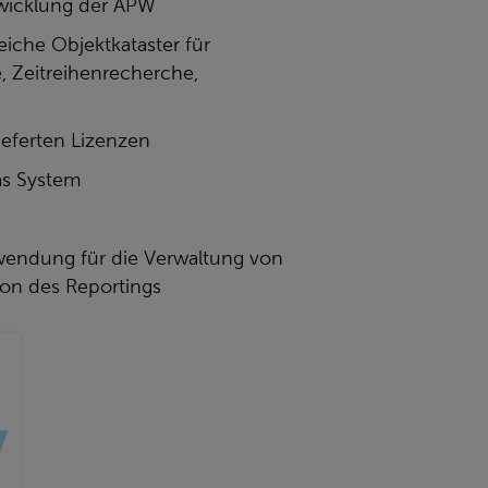
twicklung der APW
eiche Objektkataster für
, Zeitreihenrecherche,
ieferten Lizenzen
as System
endung für die Verwaltung von
on des Reportings