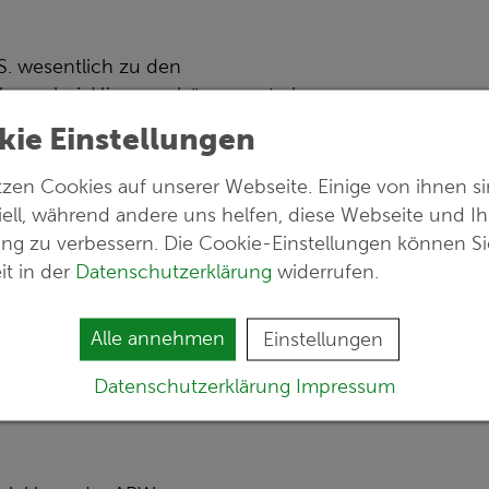
.S. wesentlich zu den
asser bei. Hierzu gehören zentrale,
h wasserwirtschaftlichen Objekten,
kie Einstellungen
nd Grundwassermonitoring, nach
ten Maßnahmen zur Erfüllung der
tzen Cookies auf unserer Webseite. Einige von ihnen s
WRRL-Maßnahmen).
iell, während andere uns helfen, diese Webseite und Ih
ung zu verbessern. Die Cookie-Einstellungen können Si
teiligten Struktureinheiten mit
it in der
Datenschutzerklärung
widerrufen.
l und unkompliziert zu versorgen.
r verbinden und sind mit einem
Alle annehmen
Einstellungen
Datenschutzerklärung
Impressum