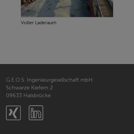
Voller Laderaum
Siebtu
G.E.O.S. Ingenieurgesellschaft mbH
Schwarze Kiefern 2
09633 Halsbrücke
Xing
LinkedIn