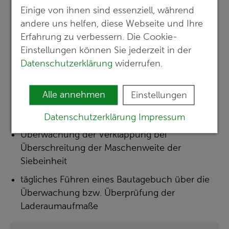
Einige von ihnen sind essenziell, während
andere uns helfen, diese Webseite und Ihre
Leistungen
Erfahrung zu verbessern. Die Cookie-
Einstellungen können Sie jederzeit in der
Qualitäts- und Quantitätskontrolle des Sandes,
Datenschutzerklärung
widerrufen.
Einhaltung der zulässigen Maschenweite am
Saugarmgitter,
Alle annehmen
Einstellungen
Überwachung der sachgerechten Siebung und
Magnetscheidung an Bord,
Datenschutzerklärung
Impressum
Überwachung der Verklappung bei
Überschreitung der Maschenweite der
Siebeinheit
tägliches Führen eines Bautagebuch über die
Überwachung bzw. Überprüfung der
Laderaumaufmaße