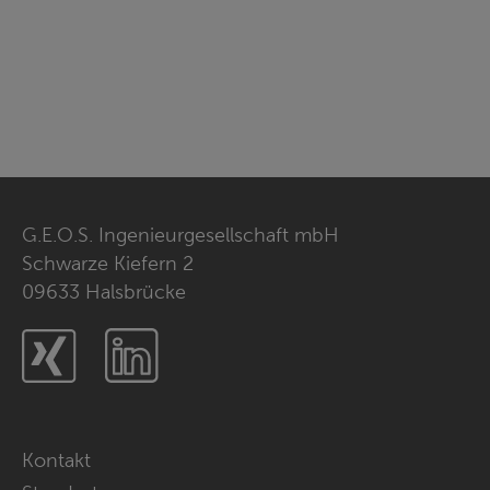
G.E.O.S. Ingenieurgesellschaft mbH
Schwarze Kiefern 2
09633 Halsbrücke
Xing
LinkedIn
Navigation
Kontakt
überspringen