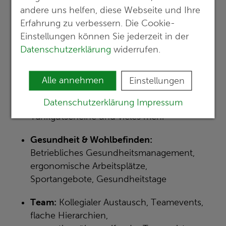
Energie- und Netzausbau mit klarer
andere uns helfen, diese Webseite und Ihre
Zukunftsrelevanz
Erfahrung zu verbessern. Die Cookie-
Einstellungen können Sie jederzeit in der
Work-Life-Balance
: Flexible Arbeitszeiten,
Datenschutzerklärung
widerrufen.
mobiles Arbeiten, familienfreundliche
Regelungen
Alle annehmen
Einstellungen
Benefits
:
30 Tage Urlaub, Sonderurlaub,
Datenschutzerklärung
Impressum
Gewinnbeteiligung, Jobrad,
Tankgutscheine und vieles mehr
Gesundheit & Wohlbefinden
:
Betriebliches Gesundheitsmanagement,
ergonomische Arbeitsplätze,
Sportangebote, Gesundheitstage
Team
:
Kollegialer Austausch, Teamevents,
flache Hierarchien,