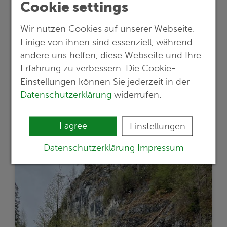
Cookie settings
Rehabilitation of the Kaiser mine dump in
the Lugau-Oelsnitz coalfield
Wir nutzen Cookies auf unserer Webseite.
Project planning, geotechnical services
Einige von ihnen sind essenziell, während
and environmental protection: G.E.O.S.
andere uns helfen, diese Webseite und Ihre
provides geotechnical planning for the
Erfahrung zu verbessern. Die Cookie-
sustainable usage of former mining
Einstellungen können Sie jederzeit in der
landscapes
Datenschutzerklärung
widerrufen.
Read more …
I agree
Einstellungen
Datenschutzerklärung
Impressum