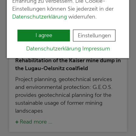
Erfahrung zu verbessern. Die Cookie-
Einstellungen können Sie jederzeit in der
Datenschutzerklärung
widerrufen.
I agree
Einstellungen
Datenschutzerklärung
Impressum
30.05.2024
Rehabilitation of the Kaiser mine dump in
the Lugau-Oelsnitz coalfield
Project planning, geotechnical services
and environmental protection: G.E.O.S.
provides geotechnical planning for the
sustainable usage of former mining
landscapes
Read more …