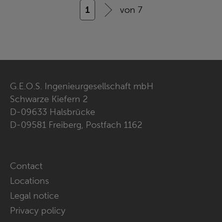
1
von 7
G.E.O.S. Ingenieurgesellschaft mbH
Schwarze Kiefern 2
D-09633 Halsbrücke
D-09581 Freiberg, Postfach 1162
Skip
Contact
navigation
Locations
Legal notice
Privacy policy