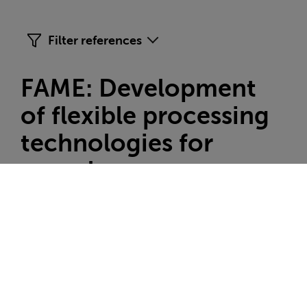
Filter references
FAME: Development
of flexible processing
technologies for
complex ores
As part of the EU research project FAME,
G.E.O.S. worked with project partners to
develop new processing methods for
extracting economically significant metals
such as tungsten, indium, lithium and tin