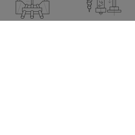
+ Netzausbau
+ Geotechnik
+ Modellierung &
Risikoanalysen
+ Verfahrensentwicklung