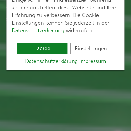
andere uns helfen, diese Webseite und Ihre
You see tasks. We see the
Erfahrung zu verbessern. Die Cookie-
solutions.
Einstellungen können Sie jederzeit in der
Datenschutzerklärung
widerrufen.
I agree
Einstellungen
Datenschutzerklärung
Impressum