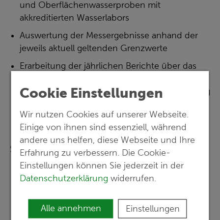
und Oberflächenwasserproben mit
akkreditierten Wasserlabors
Auswertung der Messergebnisse anhand der
jeweils aktuell geltenden Grenzwerte
Erarbeitung der jährlichen Berichte über das
Monitoring zur Entwicklung der Grund- und
Cookie Einstellungen
Oberflächenwasserverhältnisse; Fortschreibung
der Berichte bei langjährigen Vorhaben
Wir nutzen Cookies auf unserer Webseite.
Einige von ihnen sind essenziell, während
andere uns helfen, diese Webseite und Ihre
Spezielle Ausrüstung
Erfahrung zu verbessern. Die Cookie-
Einstellungen können Sie jederzeit in der
Datenschutzerklärung
widerrufen.
Technik zu Entnahme von repräsentativen
Grund- und Oberflächenwasserproben, wie
Pumpen (z. B. MP 1 oder 4“-Grundfoss-
Alle annehmen
Einstellungen
Pumpen), Schöpfer, Durchflussmessgerät