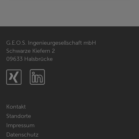
G.E.O.S. Ingenieurgesellschaft mbH
Schwarze Kiefern 2
09633 Halsbrücke
Xing
LinkedIn
Navigation
Kontakt
überspringen
Standorte
Impressum
Datenschutz