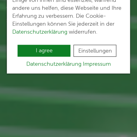
andere uns helfen, diese Webseite und Ihre
You see tasks. We see the
Erfahrung zu verbessern. Die Cookie-
solutions.
Einstellungen können Sie jederzeit in der
Datenschutzerklärung
widerrufen.
I agree
Einstellungen
Datenschutzerklärung
Impressum